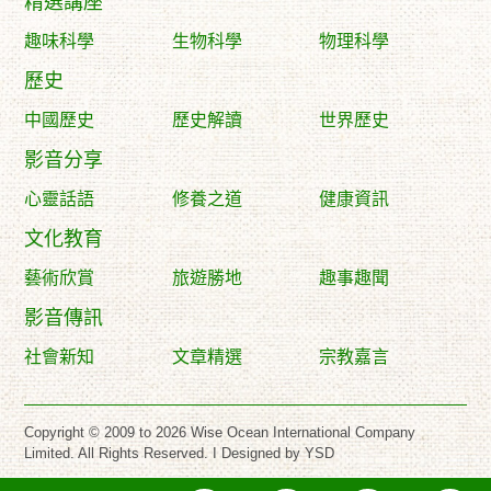
精選講座
趣味科學
生物科學
物理科學
歷史
中國歷史
歷史解讀
世界歷史
影音分享
心靈話語
修養之道
健康資訊
文化教育
藝術欣賞
旅遊勝地
趣事趣聞
影音傳訊
社會新知
文章精選
宗教嘉言
Copyright © 2009 to 2026 Wise Ocean International Company
Limited. All Rights Reserved. I
Designed by YSD