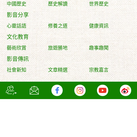
中國歷史
歷史解讀
世界歷史
影音分享
心靈話語
修養之道
健康資訊
文化教育
藝術欣賞
旅遊勝地
趣事趣聞
影音傳訊
社會新知
文章精選
宗教嘉言
Copyright © 2009 to 2026 Wise Ocean International Company
Limited. All Rights Reserved. I
Designed by YSD