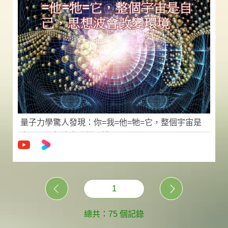
量子力學驚人發現：你=我=他=牠=它，整個宇宙是
自己，思想波會改變環境
1
總共：75 個記錄