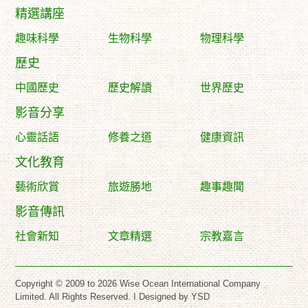
精選講座
趣味科學
生物科學
物理科學
歷史
中國歷史
歷史解讀
世界歷史
影音分享
心靈話語
修養之道
健康資訊
文化教育
藝術欣賞
旅遊勝地
趣事趣聞
影音傳訊
社會新知
文章精選
宗教嘉言
Copyright © 2009 to 2026 Wise Ocean International Company
Limited. All Rights Reserved. I
Designed by YSD