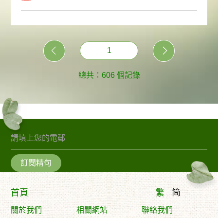
1
總共：606 個記錄
訂閱精句
首頁
繁
简
關於我們
相關網站
聯絡我們