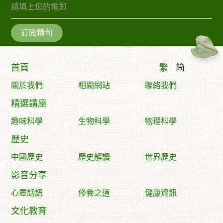
訂閱精句
首頁
繁
简
關於我們
相關網站
聯絡我們
精選講座
趣味科學
生物科學
物理科學
歷史
中國歷史
歷史解讀
世界歷史
影音分享
心靈話語
修養之道
健康資訊
文化教育