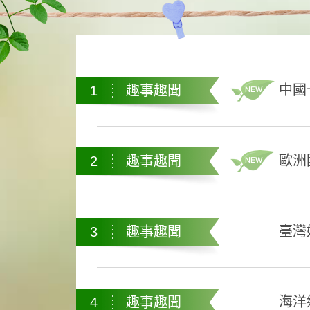
中國
1
趣事趣聞
歐洲
2
趣事趣聞
臺灣
3
趣事趣聞
海洋
4
趣事趣聞