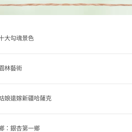
十大勾魂景色
園林藝術
姑娘遠嫁新疆哈薩克
鄉：銀杏第一鄉