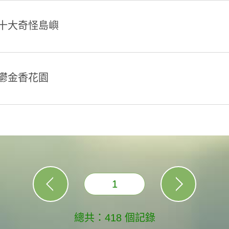
十大奇怪島嶼
鬱金香花園
1
總共：418 個記錄