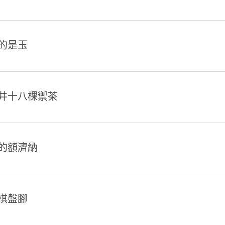
的是玉
井十八棵禦茶
的額濟納
棋盤腳