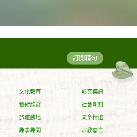
訂閱精句
文化教育
影音傳訊
藝術欣賞
社會新知
旅遊勝地
文章精選
趣事趣聞
宗教嘉言