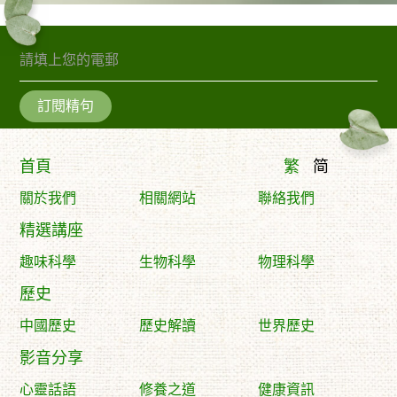
訂閱精句
首頁
繁
简
關於我們
相關網站
聯絡我們
精選講座
趣味科學
生物科學
物理科學
歷史
中國歷史
歷史解讀
世界歷史
影音分享
心靈話語
修養之道
健康資訊