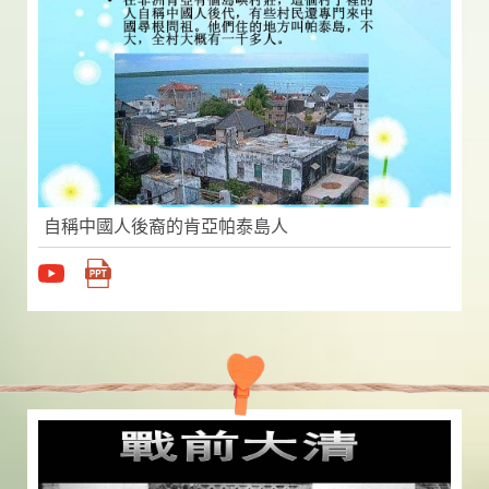
自稱中國人後裔的肯亞帕泰島人