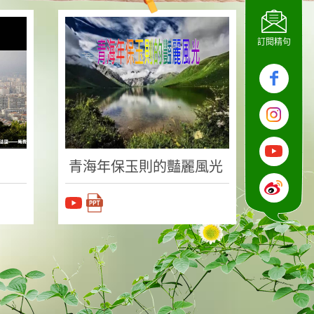
訂閱精句
青海年保玉則的豔麗風光