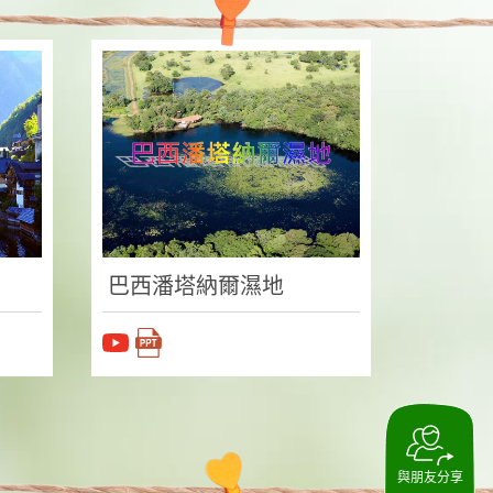
巴西潘塔納爾濕地
與朋友分享