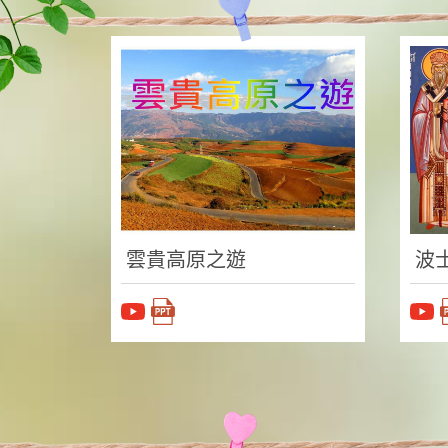
雲貴高原之遊
波