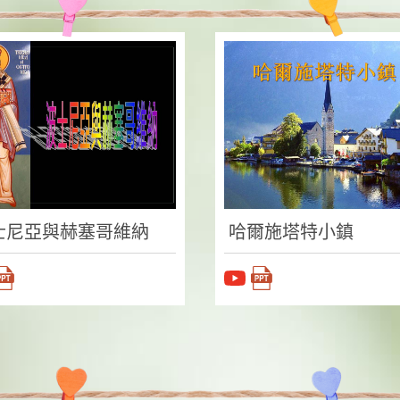
士尼亞與赫塞哥維納
哈爾施塔特小鎮