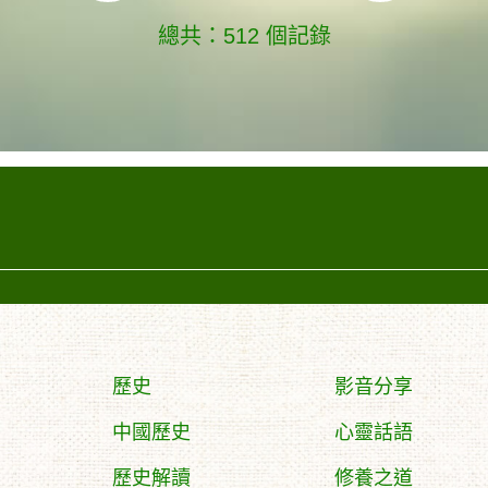
總共：512 個記錄
歷史
影音分享
中國歷史
心靈話語
歷史解讀
修養之道