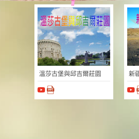
溫莎古堡與邱吉爾莊園
新