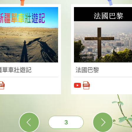
疆單車壯遊記
法國巴黎
3