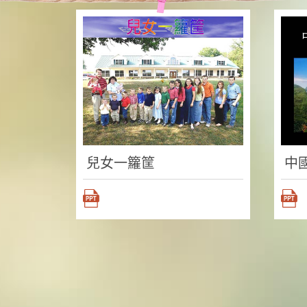
兒女一籮筐
中