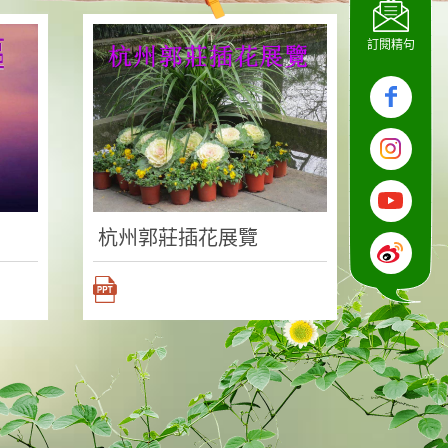
訂閱精句
杭州郭莊插花展覽