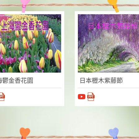
海鬱金香花園
日本櫪木紫藤節