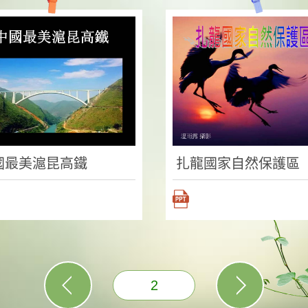
國最美滬昆高鐵
扎龍國家自然保護區
2