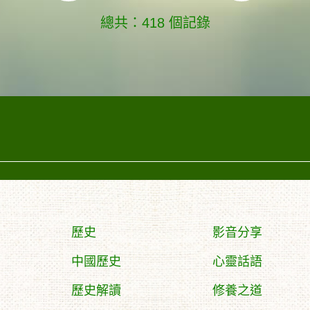
總共：418 個記錄
歷史
影音分享
中國歷史
心靈話語
歷史解讀
修養之道